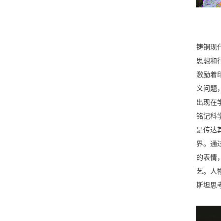
铸铜现
思想和
激励着
义问题
出现在
铭记科
是传达
界。通
的表情
艺。人
斯坦思