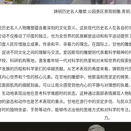
铸铜历史名人雕塑,公园景区景观铜雕,青
代历史名人人物雕塑蕴含着深刻的文化意义。这些现代历史名人在各自的
行动不仅推动了印度的独立，也为全世界的民族解放运动和和平运动提供
印度人民珍惜独立成果，传承和平、非暴力的理念。在国际上，甘地的雕
，促进不同文化之间的理解与交流。爱因斯坦的雕塑则代表着科学精神的
学校、科研机构等地，激发着年轻一代对科学的热爱和对未知世界的探索
学发展的历程和科学家们的卓越贡献。从艺术表现的角度来看，铸铜现代
其内心世界和个性的核心元素。在甘地的雕塑中，他那温和而坚定的微笑
过面部肌肉的细腻刻画，可以让观众感受到他内心的平静与对理想的执着
，生动地表现出他在思考科学难题时的状态。这种通过面部表情展现人物
物的姿态和动作也是艺术表现的重点。甘地在游行中的坚定步伐、与民众
考时的独特坐姿、手势等动作，能够传达出他的思维方式和对科学的专注
力。