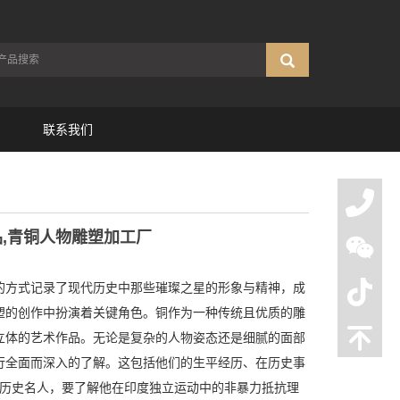
联系我们
,青铜人物雕塑加工厂
的方式记录了现代历史中那些璀璨之星的形象与精神，成
塑的创作中扮演着关键角色。铜作为一种传统且优质的雕
立体的艺术作品。无论是复杂的人物姿态还是细腻的面部
行全面而深入的了解。这包括他们的生平经历、在历史事
历史名人，要了解他在印度独立运动中的非暴力抵抗理