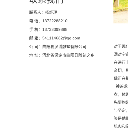
联系人：杨经理
电 话：13722288210
手 机：13733399898
邮 箱：541114682@qq.com
对于现
公 司：曲阳县汉博雕塑有限公司
满对宇
地 址：河北省保定市曲阳县雕刻之乡
在进行
亲切，
佛正在
神追求
衣，体
先要构
与坚定
笑是他
肌肉和