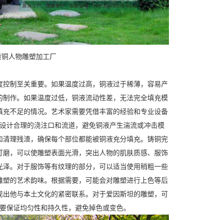
黄铜人物雕塑加工厂
度控制至关重要。如果温度过高，铜液过于稀薄，容易产
的制作。如果温度过低，铜液流动性差，无法完全填充模
填充不足的情况。艺术家需要凭借丰富的经验和专业设备
设计合理的浇注口和流道，避免铜液产生湍流或冲击模
和清理残渣，确保每个部位都能被铜液充分填充。铸铜完
打磨，可以使雕塑表面光滑，突出人物的肌肤质感、服饰
光泽。对于服饰等有纹理的部分，可以适当使用稍粗一些
雕塑的艺术韵味。根据需要，可能会对雕塑进行上色等后
现出他与本土文化的紧密联系。对于爱因斯坦的雕塑，可
要保证均匀性和持久性，避免掉色或变色。