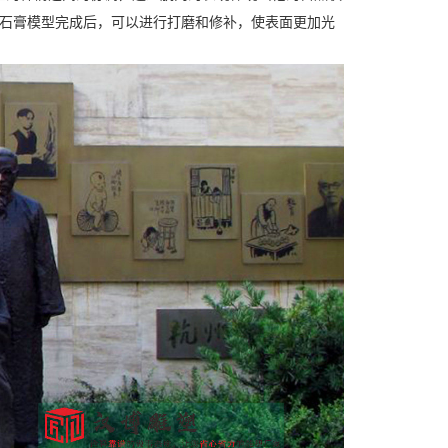
石膏模型完成后，可以进行打磨和修补，使表面更加光