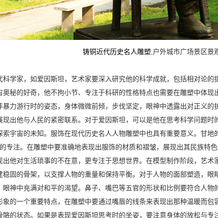
铸铜近代历史名人雕塑
,户外城市广场景区景
代科学家，如爱因斯坦，艺术家要深入研究他的科学成就，包括相对论的
宙奥秘的好奇，他不拘小节、专注于科研的性格特点也需要在雕塑中体现
非暴力游行时的姿态，身体微微前倾，步伐坚定，眼神中透露出对正义的
展现出他与人民的紧密联系。对于爱因斯坦，可以是他在思考科学问题时
探索宇宙的未知。服饰在现代历史名人人物雕塑中也具有重要意义。甘地
的专注。在雕塑中要准确地表现出服饰的材质和褶皱，展现出其民族特色
现出他对生活琐事的不在意，更专注于思想世界。在模型制作阶段，艺术
建稳固的骨架，以支撑人物的重量和保持平衡。对于人物的面部塑造，眼
，眼神中充满对和平的渴望。鼻子、嘴巴等五官的形状和比例要符合人物
形象的一个重要特点，在雕塑中要通过嘴唇的线条来表现出那种温暖而包
骨骼的状态。如果是表现爱因斯坦思考时的坐姿，要注意身体的放松与专