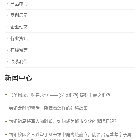
产品中心
案例展示
企业动态
行业资讯
在线留言
联系我们
新闻中心
书圣风采，铜铸永恒 ——[汉博雕塑] 铸铜王羲之雕塑
铸铜龙雕塑背后，隐藏着怎样的神秘故事?
铸铜骑马将军人物雕塑，如何成为城市文化的耀眼标识？
铸铜校园名人雕塑于图书馆中庭巍峨矗立，能否启迪莘莘学子勇