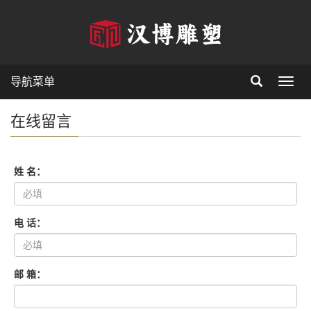
导航菜单
Toggl
在线留言
姓 名：
电 话：
邮 箱：