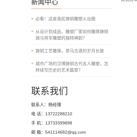
新闻中心
必看！这座渔民铸铜雕塑火出圈
从设计到成品，雕塑厂家如何雕琢铸铜
骑马将军雕塑的独特神韵？
铸铜工艺雕琢，茶马古道的岁月长歌
城市广场的汉博铸铜古代名人雕塑，怎
样续写历史的艺术篇章？
联系我们
联系人：杨经理
电 话：13722288210
手 机：13733399898
邮 箱：541114682@qq.com