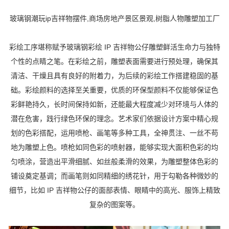
玻璃钢潮玩ip吉祥物摆件,商场房地产景区景观,树脂人物雕塑加工厂
彩绘工序堪称赋予玻璃钢彩绘 IP 吉祥物公仔雕塑鲜活生命力与独特
个性的点睛之笔。在彩绘之前，雕塑表面需要进行预处理，确保其
清洁、干燥且具有良好的附着力，为后续的彩绘工作搭建稳固的基
础。彩绘颜料的选择至关重要，优质的环保型颜料不仅能够保证色
彩鲜艳持久，长时间保持如新，还能最大程度减少对环境与人体的
潜在危害，践行绿色环保的理念。艺术家们依据设计方案中精心规
划的色彩搭配，运用喷枪、画笔等多种工具，全神贯注、一丝不苟
地为雕塑上色。喷枪如同色彩的喷射器，能够实现大面积色彩的均
匀喷涂，营造出平滑细腻、如丝般柔滑的效果，为雕塑整体色彩的
铺设奠定基调；而画笔则如同精细的绣花针，用于勾勒各种微妙的
细节，比如 IP 吉祥物公仔的面部表情、眼睛中的高光、服饰上精致
复杂的图案等。