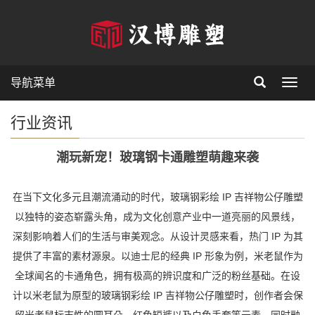
导航菜单
Toggl
行业资讯
潮玩新宠！玻璃钢卡通雕塑萌趣来袭
在当下文化多元且潮流涌动的时代，玻璃钢彩绘 IP 吉祥物公仔雕塑
以独特的姿态崭露头角，成为文化创意产业中一道亮丽的风景线，
深刻影响着人们的生活与审美观念。从设计灵感来看，热门 IP 为其
提供了丰富的素材源泉。以迪士尼的经典 IP 形象为例，米老鼠作为
全球闻名的卡通角色，拥有极高的辨识度和广泛的粉丝基础。在设
计以米老鼠为原型的玻璃钢彩绘 IP 吉祥物公仔雕塑时，创作者会保