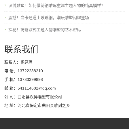
汉博雕塑厂如何借铸铜雕琢童趣主题人物的纯真模样？
震撼！当卡通遇上玻璃钢，潮玩雕塑闪耀登场
探秘！铸铜欧式主题人物雕塑的艺术密码
联系我们
联系人：杨经理
电 话：13722288210
手 机：13733399898
邮 箱：541114682@qq.com
公 司：曲阳县汉博雕塑有限公司
地 址：河北省保定市曲阳县雕刻之乡