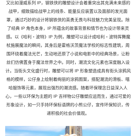
又比如漫威系列 IP，钢铁侠的雕塑设计会着重突出其充满未来感的
战甲，细致描绘战甲上的线条、能量反应装置以及面部的发光面
罩，通过巧妙的设计将钢铁侠的英勇无畏与科技魅力完美呈现。除
了经典 IP 角色本身，IP 所蕴含的故事背景和情节也为设计带来灵
感。以《哈利・波特》IP 为例，雕塑可以设计成哈利・波特挥舞魔
杖施展魔法的瞬间，其身后是霍格沃茨魔法学校的标志性建筑，周
围环绕着魔法光芒，生动地还原了小说和电影中的经典场景，让粉
丝们仿佛置身于魔法世界之中。同时，潮流文化元素也深度融入设
计。当街头文化盛行时，雕塑可以将 IP 形象塑造成具有街头涂鸦风
格的模样，公仔身上绘制着绚丽的涂鸦图案，搭配潮流的滑板、嘻
哈服饰等元素，展现出强烈的潮流感。随着环保理念日益深入人
心，一些以环保为主题的 IP 吉祥物公仔雕塑应运而生，通过可爱的
形象设计，如一只手持环保标语牌的小熊公仔，宣传环保知识，传
递积极的社会价值观。