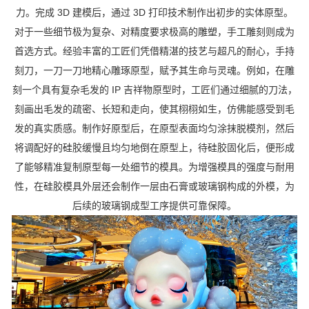
力。完成 3D 建模后，通过 3D 打印技术制作出初步的实体原型。
对于一些细节极为复杂、对精度要求极高的雕塑，手工雕刻则成为
首选方式。经验丰富的工匠们凭借精湛的技艺与超凡的耐心，手持
刻刀，一刀一刀地精心雕琢原型，赋予其生命与灵魂。例如，在雕
刻一个具有复杂毛发的 IP 吉祥物原型时，工匠们通过细腻的刀法，
刻画出毛发的疏密、长短和走向，使其栩栩如生，仿佛能感受到毛
发的真实质感。制作好原型后，在原型表面均匀涂抹脱模剂，然后
将调配好的硅胶缓慢且均匀地倒在原型上，待硅胶固化后，便形成
了能够精准复制原型每一处细节的模具。为增强模具的强度与耐用
性，在硅胶模具外层还会制作一层由石膏或玻璃钢构成的外模，为
后续的玻璃钢成型工序提供可靠保障。