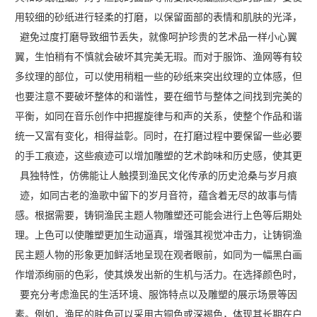
用较细的砂纸进行轻柔的打磨，以保留面部的表情和肌肤的光泽，
避免过度打磨导致细节丢失，就像呵护珍贵的艺术品一样小心翼
翼，生怕稍有不慎就会破坏其完美无瑕。而对于服饰、渔网等有较
多纹理的部位，可以使用稍粗一些的砂纸来突出纹理的立体感，但
也要注意不要破坏整体的和谐性，要在细节与整体之间找到完美的
平衡，如同在音乐创作中把握旋律与和声的关系，使整个作品和谐
统一又富有变化，相得益彰。同时，在打磨过程中要保留一些必要
的手工痕迹，这些痕迹可以增加雕塑的艺术韵味和历史感，使其更
具独特性，仿佛能让人触摸到渔民文化传承的历史沧桑与岁月痕
迹，如同古老的渔歌中留下的岁月音符，蕴含着无尽的故事与情
感。根据需要，铸铜渔民主题人物雕塑还可能会进行上色等后期处
理。上色可以使雕塑更加生动逼真，增强其视觉冲击力，让铸铜渔
民主题人物的形象更加鲜活地呈现在观者眼前，如同为一幅黑白画
作增添绚丽的色彩，使其焕发出新的生机与活力。在选择颜色时，
要充分考虑渔民的生活环境、服饰特点以及雕塑的展示场景等因
素。例如，渔民的肤色可以采用古铜色或深褐色，体现其长期在户