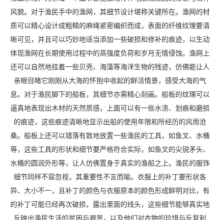
风貌。对于渔民手中的渔网，其细节设计堪称关键所在。渔网的材
质可以精心设计成粗糙的麻绳紧密编织而成，表面的纤维纹理要清
晰可见，并且可以巧妙地适当添加一些破损和修补的痕迹，以生动
体现渔网在长期使用过程中的高强度负荷和岁月无情侵蚀。渔网上
还可以自然地挂着一些贝壳、海藻等海洋生物的残迹，仿佛能让人
亲眼目睹它刚刚从大海的怀抱中收起的鲜活情景，感受大海的气
息。对于渔民脚下的船板，其细节亦需精心刻画。船板的纹理可以
逼真地表现出木材的天然质感，上面可以有一些水渍、划痕和磨损
的痕迹，这些痕迹清晰地显示出船的使用年限和所经历的风雨沧
桑。船板上还可以错落有致地放置一些渔民的工具，如鱼叉、水桶
等，这些工具的形状和细节要严格符合实际，如鱼叉的尖锐矛头、
水桶的圆润外形等，让人仿佛置身于真实的渔船之上。渔民的服饰
细节同样不容忽视，其重要性不言而喻。衣服上的补丁要形状各
异、大小不一，且补丁的颜色与衣服原本的颜色形成鲜明对比，有
的补丁可能已经再次破损，露出里面的线头，这些细节能够真实地
反映出渔民生活的贫困与艰苦，以及他们对衣物的珍惜与反复利