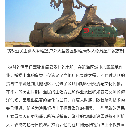
铸铜渔民主题人物雕塑,户外大型景区铜雕,青铜人物雕塑厂家定制
彼时的渔民们驾驶着简易质朴的木船，在近海区域小心翼翼地作
业，捕捞上岸的鱼类不仅满足了当地居民果腹之需，还通过活跃的
贸易往来流通到其他地区，促进了区域间的经济交流与文化传播。
在不同的历史时期，渔民的生活方式和作业范围犹如变幻莫测的海
洋气候，呈现出显著的变化与差异。在唐宋时期，随着航海技术的
突飞猛进，仿若为渔民们插上了探索海洋的翅膀，一些勇敢的渔民
开始冒险涉足更为遥远的海域捕鱼，渔业的规模如滚雪球般不断扩
大，影响力也与日俱增。然而，他们在广阔无垠的海洋上不仅要直