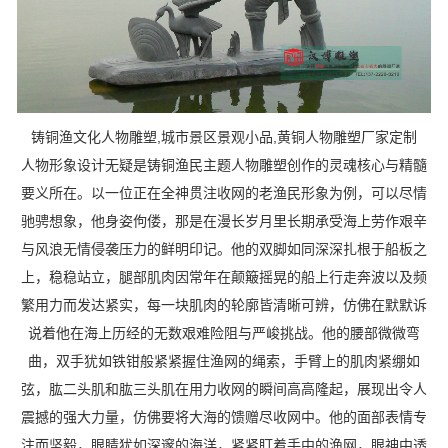
铸铜渔文化人物雕塑,城市景区景观小品,黄铜人物雕塑厂家定制
人物形象设计无疑是铸铜渔民主题人物雕塑创作的灵魂核心与精髓
要义所在。以一位正在全神贯注收网的老渔民形象为例，可以尽情
驰骋想象，他身姿佝偻，那是在漫长岁月里长期承受海上劳作艰辛
与风浪无情侵袭压力的鲜明印记。他的双脚如同深深扎根于船板之
上，稳稳站立，腿部肌肉因常年在颠簸摇晃的船上行走奔波以及频
繁用力而发达紧实，每一块肌肉的轮廓皆清晰可辨，仿佛在默默诉
说着他在海上历经的无数艰难险阻与严峻挑战。他的腰部微微弯
曲，双手犹如铁钳般紧紧握住渔网的绳索，手臂上的肌肉紧绷如
弦，肱二头肌和肱三头肌在用力收网的瞬间高高隆起，展现出令人
震撼的强大力量，仿佛要将大海的馈赠尽收网中。他的面部表情专
注而坚毅，眼睛犹如深邃的海洋，紧紧盯着手中的渔网，眼神中透