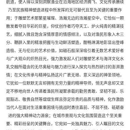
航道，使人得以深刻洞察渔业在沿海地区经济腾飞、文化传承赓续
乃至民族精神塑造进程中所发挥的无可替代且至为关键的重要作
用；于雕塑艺术那繁星璀璨、浩瀚无边的浩瀚星空中，它恰似一颗
散发着夺目华彩的巨星，仰仗创作者巧夺天工、炉火纯青的精湛技
艺，细腻入微且饱含深情厚意的情感倾注，以及对渔民形象入木三
分、鞭辟入里的精准把握与生动鲜活塑造，酣畅淋漓地彰显出登峰
造极、无与伦比的艺术价值，如磁石般深深吸引着无数艺术爱好者
与广大观众的炽热目光，强力激发起人们对雕塑艺术与海洋文化水
乳交融所蕴含的无尽奥秘与魅力进行深入探究与热烈研讨的澎湃激
情；在文化传承与精神弘扬这片广袤无垠、意义深远的神圣领地，
它犹如一位默默无言却拥有无穷力量的精神导师，悄无声息却又坚
定不移地向世人传递着渔民所凝聚承载的勤劳勇敢、坚韧不拔、乐
观豁达、敬畏自然等熠熠生辉且弥足珍贵的品质与精神，化作激励
当代人在面对生活重重困境与挑战时勇往直前、不屈不挠、砥砺奋
进的强大精神动力源泉；在城市景观与文化氛围营造这个至关重
要、精彩纷呈的关键舞台，它宛如一处独具魅力、引人瞩目的文化