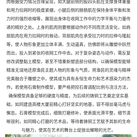
肉根据受力情况合理呈现，如大腿前侧的股四头肌在支撑身体重量
和用力拉网时的极度紧绷，小腿后侧的腓肠肌在保持身体平衡和发
力时的强烈收缩等，展现出身体在收网工作中的力学平衡与力量传
递的精妙之处。上身的肌肉则要根据动作的不同而灵活变化，如肩
部肌肉在用力拉网时的耸动，背部肌肉在承受拉力时的拉伸与隆起
等，使人物形象更加立体丰满、生动逼真，仿佛即将从雕塑中跃然
而出，投入到紧张的收网工作中去。对于复杂姿态与动作，需反复
修改调整黏土模型，甚至不惜重新塑造部分结构，以确保模型能够
精准无误地还原渔民主题人物的形象与气质，将渔民的灵魂与精神
完美融合于雕塑之中，使其成为具有永恒生命力和艺术感染力的杰
作。若使用石膏制作模型，要严格把控石膏调配比例与浇注方法，
确保模型具备足够的硬度与精度，为后续的铸铜工艺奠定坚实基
础，如同建造高楼大厦前精心打好坚实的地基，容不得丝毫马虎与
懈怠。石膏模型完成后，细致打磨修补，使表面光滑平整，细节清
晰锐利，如同精心打磨的艺术品，等待着铸铜工艺赋予其新的生命
与魅力，使其在艺术的舞台上绽放出耀眼的光芒。