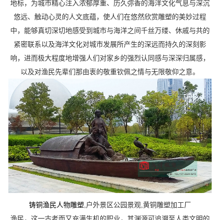
地标，为城市精心注入浓郁厚重、历久弥香的海洋文化气息与深沉
悠远、触动心灵的人文底蕴，使人们在悠然欣赏雕塑的美妙过程
中，能够真切深切地感受到城市与海洋之间千丝万缕、休戚与共的
紧密联系以及海洋文化对城市发展所产生的深远而持久的深刻影
响，进而极大程度地增强人们对家乡的强烈认同感与深深归属感，
以及对渔民先辈们那由衷的敬重钦佩之情与无限敬仰之意。
铸铜渔民人物雕塑
,户外景区公园景观,黄铜雕塑加工厂
渔民，这一古老而又充满生机的职业，其渊源可追溯至人类文明的