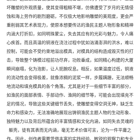
坏雕塑的外观质量，使其变得粗糙不堪，仿佛遭受了岁月的无情侵
蚀和海上劳作的剧烈磨砺，不仅极大地影响雕塑的美观度，更会严
重削弱其艺术表现力，使原本想要传达的渔民主题人物形象和精神
内涵大打折扣，如同明珠蒙尘，失去其应有的光彩与魅力，令人痛
心疾首。而且高温的铜液在浇注过程中犹如汹涌澎湃的洪水，难以
控制，可能会不受约束地溢出模具，对模具的结构造成毁灭性的打
击，导致整个铸模过程前功尽弃，功败垂成，如同精心构建的大厦
瞬间崩塌，化为泡影，让人扼腕叹息。相反，如果温度过低，铜液
的流动性会变得极差，就像浓稠的泥浆一样，步履蹒跚，无法顺畅
地流动和填充模具的各个角落。尤其是对于一些细节丰富的部分，
如渔民的面部表情、手部动作、渔网的细节等，可能会出现填充不
足的情况，导致这些关键细节丢失，使雕塑变得空洞无神，缺乏生
命力和感染力，无法准确地展现出铸铜渔民主题人物的生动形象、
独特魅力以及背后所蕴含的丰富情感和文化内涵，如同失去灵魂的
躯壳，徒有其表而无内涵，毫无艺术价值可言，沦为一件平庸之
作。因此，创作者需要凭借丰富的实践经验、敏锐的观察力和专业