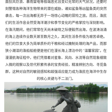
面狂风巨浪、暴雨雷电等极端恶劣且变幻无常的天气状况，还要时
刻警惕各种海洋生物带来的潜在威胁，诸如鲨鱼等凶猛鱼类的突然
袭击，每一次出海都无异于一场惊心动魄的冒险之旅。而且，渔民
们的生活作息全然受海洋潮汐和季节变化的严格掌控与深刻影响。
在渔汛期间，他们常常在天尚未破晓之际便毅然出海，在波涛汹涌
的海上连续作业数天甚至数月之久，其间生活条件极为艰苦卓绝。
他们的饮食大多为简单质朴的干粮和经过腌制处理的海产品，而那
狭小潮湿的渔船船舱便是他们在漫长海上漂泊中的 “温馨家园”。在
漫漫航海征程中，他们凭借着对星象、风向、水流等自然现象细致
入微的观察以及世代积累传承的宝贵经验，精准辨别方向、寻觅鱼
群，这种对自然的敏锐感知和超强适应能力成为渔民在海洋中生存
的核心关键与不二法门。