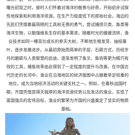
曙光初现之时，彼时人们怀着对海洋的敬畏与好奇，开始初步试探
性地探索和利用海洋资源。在生产力极度低下的原始社会，海边的
先民们凭借着最简陋的工具和无畏的勇气，尝试捕捞贝类、鱼类等
海洋生物，以勉强维系生存的基本需求。随着时光的缓缓流转，渔
业技术如同一棵茁壮成长的参天大树，不断地生根发芽、抽枝展
叶，逐步发展进步。从最初原始而简单的手捉、石砸方式，历经岁
月的磨砺与人类智慧的启迪，逐渐发明了鱼叉、鱼钩等更为精巧有
效的工具，捕鱼效率由此得到了一定程度的提升与改善。在中国古
代历史的长河中，渔业在沿海地区的经济版图中占据着举足轻重的
地位，成为当地经济活动的关键支柱之一。例如，在春秋战国时
期，齐国凭借其得天独厚的海洋资源优势以及发达的渔业，实现了
富国强兵的宏伟目标，渔业的繁荣为齐国的兴盛奠定了坚实的物质
基础。