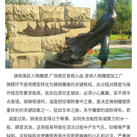
铸铜渔民人物雕塑,广场景区景观小品,青铜人物雕塑加工厂
铸模环节是将模型转化为铸铜雕像的关键枢纽，此过程对精度与操
作规范性要求极高，犹如在高空走钢丝，必须小心翼翼，容不得半
点差错。熔铸铜液时，温度把控堪称重中之重，是决定铸铜雕塑质
量优劣的关键因素之一，犹如生命之脉，关乎雕塑的成败得失。若
温度过高，铜液会变得过于稀薄，如同失去黏性和凝聚力的水一
般，肆意流淌，这将极易导致在浇注过程中产生气孔、砂眼等严重
缺陷。这些缺陷会使雕塑表面出现密密麻麻的小孔和坑洼，严重破