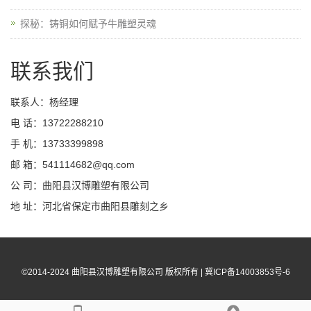
探秘：铸铜如何赋予牛雕塑灵魂
联系我们
联系人：杨经理
电 话：13722288210
手 机：13733399898
邮 箱：541114682@qq.com
公 司：曲阳县汉博雕塑有限公司
地 址：河北省保定市曲阳县雕刻之乡
©2014-2024 曲阳县汉博雕塑有限公司 版权所有 |
冀ICP备14003853号-6