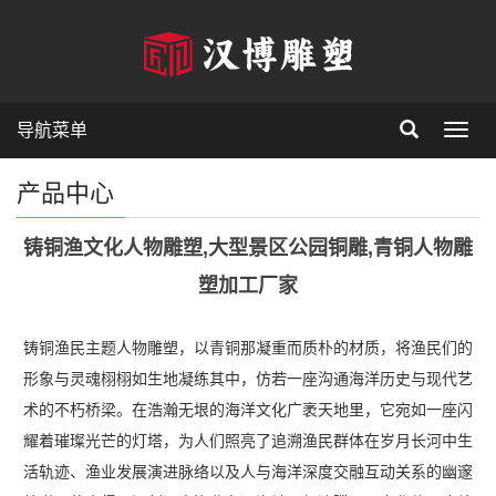
导航菜单
Toggl
产品中心
铸铜渔文化人物雕塑,大型景区公园铜雕,青铜人物雕
塑加工厂家
铸铜渔民主题人物雕塑，以青铜那凝重而质朴的材质，将渔民们的
形象与灵魂栩栩如生地凝练其中，仿若一座沟通海洋历史与现代艺
术的不朽桥梁。在浩瀚无垠的海洋文化广袤天地里，它宛如一座闪
耀着璀璨光芒的灯塔，为人们照亮了追溯渔民群体在岁月长河中生
活轨迹、渔业发展演进脉络以及人与海洋深度交融互动关系的幽邃