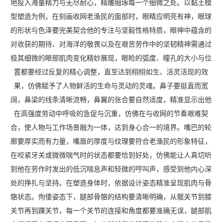
地投入海量精力与无尽耐心，精雕细琢每一个细微之处。以黏土模
型塑造为例，在刻画收网老渔民的面部时，眼睛应明亮有神，眼球
的形状与色泽要完美契合他的专注与坚毅性格特质，眼神中蕴含的
对收获的期待、对海洋的敬畏以及在艰苦劳作中的坚韧精神需通过
极其细微的眼部肌肉变化精妙展现，眼睑的弧度、瞳孔的大小与位
置都要经过反复的精心调整，直至达到栩栩如生、活灵活现的效
果，仿佛赋予了人物鲜活的生命与灵动的灵魂。鼻子要挺直而宽
阔，鼻梁的线条清晰流畅，鼻翼的张合要自然适度，精准显示出他
在高强度劳动中呼吸的急促与沉重，仿佛在与收网的节奏艰难契
合，使人物与工作场景融为一体，达到身心合一的境界。嘴巴的轮
廓要厚实而有力量，嘴唇的厚度与纹理要符合老渔民的形象特征，
在咬紧牙关或微微喘气时的状态都要恰到好处，仿佛能让人真切听
到他在劳作时发出的低沉喘息声和轻微的哼叫声，感受到他内心深
处的挣扎与坚持。在塑造身体时，依据设计姿态精准呈现肌肉与骨
骼状态。佝偻姿态下，腿部骨骼的结构要清晰明确，从髋关节到膝
关节再到踝关节，每一个关节的连接和角度都要准确无误，腿部肌