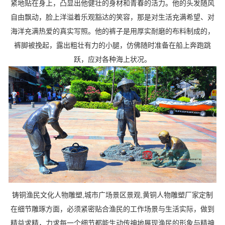
紧地贴在身上，凸显出他健壮的身材和青春的活力。他的头发随风
自由飘动，脸上洋溢着乐观豁达的笑容，那是对生活充满希望、对
海洋充满热爱的真实写照。他的裤子是用厚实耐磨的布料制成的，
裤脚被挽起，露出粗壮有力的小腿，仿佛随时准备在船上奔跑跳
跃，应对各种海上状况。
铸铜渔民文化人物雕塑,城市广场景区景观,黄铜人物雕塑厂家定制
在细节雕琢方面，必须紧密贴合渔民的工作场景与生活实际，做到
精益求精，力求每一个细节都能生动传神地展现渔民的形象与精神