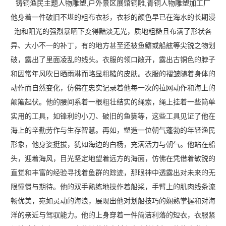
铸铜渔民主题人物雕塑,户外景区展馆铜雕,青铜人物雕塑加工厂
他身着一件破旧不堪的粗布衣衫，衣衫的颜色早已在海水的长期浸
泡和阳光的强烈暴晒下变得黯淡无光，质地粗糙且布满了形状各
异、大小不一的补丁，有的地方甚至还被鱼鳍或船舷等尖锐之物划
破，露出了里面凌乱的线头。衣服的领口敞开，露出古铜色的脖子
和因常年风吹日晒雨淋而略显粗糙的皮肤。衣服的褶皱随着身体的
动作而自然变化，仿佛在忠实记录着他每一次的拉网动作和海上的
颠簸起伏。他的腰间系着一根粗壮结实的绳索，绳上挂着一些简单
实用的工具，如锋利的小刀、破旧的鱼篓等，这些工具见证了他在
海上的辛勤劳作与生存智慧。再如，塑造一位朝气蓬勃的年轻渔民
形象，他身姿挺拔，犹如海边的白杨，充满活力与朝气。他站在船
头，迎着海风，目光坚定地望着远方的海面，仿佛在凭借着敏锐的
直觉和丰富的经验寻找着鱼群的踪迹，那眼神中透露出对未来的无
限憧憬与期待。他的双手熟练地操作着船桨，手臂上的肌肉线条流
畅优美，宛如灵动的海浪，展现出他对划船技巧的娴熟掌握和对海
洋的亲近与驾驭能力。他的上身穿着一件简洁利落的短衣，衣服紧