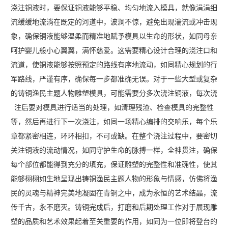
浇注铜液时，要保证铜液能够平稳、均匀地流入模具，就像涓涓细
流缓缓地流淌在既定的河道中，波澜不惊，避免出现湍流或冲击现
象，确保铜液能够温柔而精准地赋予模具以生命的形状，如同母亲
呵护婴儿般小心翼翼，满怀慈爱。这需要精心设计合理的浇注口和
流道，使铜液能够按照预定的路线有序地流动，如同精心规划的行
军路线，严谨有序，确保每一步都准确无误。对于一些大型或复杂
的铸铜渔民主题人物雕塑模具，可能需要分多次浇注铜液，每次浇
注后要对模具进行适当的处理，如清理残渣、检查模具的完整性
等，然后再进行下一次浇注，如同一场精心编排的交响乐，每个乐
章都紧密相连，环环相扣，不可或缺。在整个浇注过程中，要密切
关注铜液的流动情况，如同守护生命的脉搏一样，全神贯注，确保
每个部位都能得到充分的填充，保证雕塑的完整性和准确性，使其
能够栩栩如生地呈现出铸铜渔民主题人物的形象与情感，仿佛将渔
民的灵魂与精神完美地凝固在青铜之中，成为永恒的艺术结晶，流
传千古，永不磨灭。铸铜完成后，打磨和后期处理工作对于展现雕
塑的品质和艺术效果起着至关重要的作用，如同为一位即将登台的