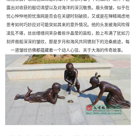
露出对收获的殷切渴望以及对海洋的深沉敬畏。眉头微皱，似乎在
忧心忡忡地担忧渔网是否会在关键时刻破损，又或是在殚精竭虑地
思考如何巧妙应对可能突如其来的意外情况。他的头发被海风吹得
凌乱不堪，丝丝缕缕间夹杂着些许晶莹的盐粒，脸上布满了犹如刀
刻斧凿般深深的皱纹，那是岁月和海风共同镌刻下的沧桑痕迹，每
一道皱纹仿佛都蕴藏着一个动人心弦、关于大海的传奇故事。