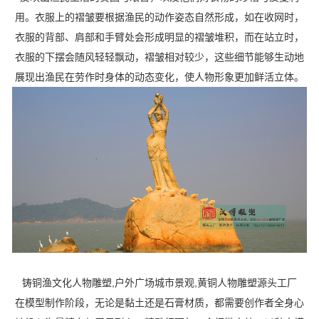
用。衣服上的褶皱要根据渔民的动作姿态自然形成，如在收网时，
衣服的背部、肩部和手臂处会形成明显的褶皱堆积，而在站立时，
衣服的下摆会随风轻轻飘动，褶皱相对较少，这些细节能够生动地
展现出渔民在劳作时身体的动态变化，使人物形象更加鲜活立体。
铸铜渔文化人物雕塑,户外广场城市景观,黄铜人物雕塑源头工厂
在模型制作阶段，无论是黏土还是石膏材质，都需要创作者全身心